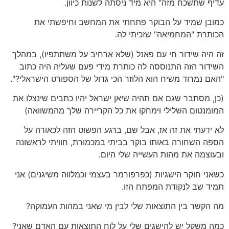
עדיף שתשכח מזה" היא מיד ניסתה לשנות כיוון.
כמובן שמיד על הבוקר פתחתי את המחשב וחיפשתי את
הכותרת "המחמיאה" שזכיתי לה.
זה היה שידור חי עם פאנל (שלא ארחיב על משתתפיו), במהלך
השידור הזה התנוססה לה כותרת מידי פעם שעליה היה כתוב
"האם נמרוד משיח הוא הלוזר הכי גדול של הספורט הישראלי?".
(כן, מסתבר שגם אם תהיה שיאן ישראל יהיו כתבים שינצלו את
המומנטום השלילי וימחקו את כל הקריירה שלך מהמשוואה)
לא ידעתי את זה אז, אבל שם, ברגע הפשוט הזה לכאורה על
הספה השחורה באותו בוקר בביתי במכמורת, חוויתי לראשונה
ובעוצמה את מהות העשייה שלי היום.
כשאני חוקר הישגיות (כפרפורמר בעצמי וכמלווה משיגנים) אני
תמיד שב לנקודת המפתח הזו.
מה הקשר בין התוצאות שלי לבין מי שאני במהות העמוקה?
כמה משקל יש להישגים שלי על לוח התוצאות עם האדם שאני?