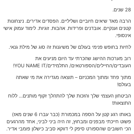
28 שנים.
הרבה מאד שיאים חיוביים ושליליים. הפסדים אדירים. ניצחונות
קטנים וענקיים. אובדנים ופרידות. אהבות. זוגיות. לימוד עמוק אישי
אינסופי.
לחיות בחופש פנימי בעולם של משיגנות זה סוג של מילת גנאי.
רוב מערכות ההישג שהכרתי עד היום מניעים את
העובדים/החיילים/הספורטאים/ התלמידים/YOU NAME IT!
מתוך פחד ומתוך המכניזם – תוצאה מגדירה את מי שאתה
בעולם!
הביטחון העצמי שלך והזכות שלך להתהלך זקוף מותנים… ללוח
התוצאות!
באותו רגע קטן על הספה במכמורת (כבר עברו 6 שנים מאז)
פשוט חייכתי מבפנים ומבחוץ, זה היה ביני לביני, אחד מהרגעים
הכי חשובים שהספורט סיפק לי דווקא סביב כישלון פומבי אדיר.